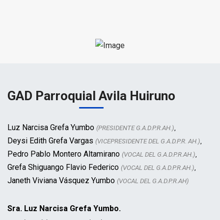
GAD Parroquial Avila Huiruno
Luz Narcisa Grefa Yumbo
(PRESIDENTE G.A.D.P.R.AH.)
,
Deysi Edith Grefa Vargas
(VICEPRESIDENTE DEL G.A.D.P.R. AH.)
,
Pedro Pablo Montero Altamirano
(VOCAL DEL G.A.D.P.R.AH.)
,
Grefa Shiguango Flavio Federico
(VOCAL DEL G.A.D.P.R.AH.)
,
Janeth Viviana Vásquez Yumbo
(VOCAL DEL G.A.D.P.R.AH)
Sra. Luz Narcisa Grefa Yumbo.