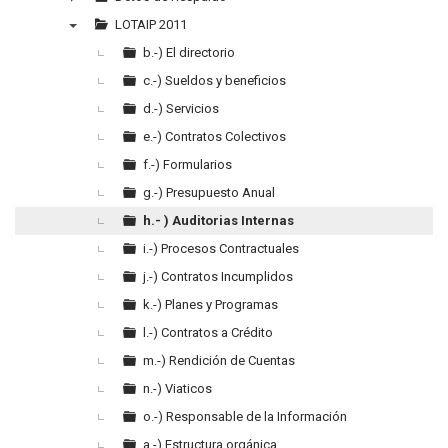
►
LOTAIP 2011
▼
b.-) El directorio
c.-) Sueldos y beneficios
d.-) Servicios
e.-) Contratos Colectivos
f.-) Formularios
g.-) Presupuesto Anual
h.- ) Auditorias Internas
i.-) Procesos Contractuales
j.-) Contratos Incumplidos
k.-) Planes y Programas
l.-) Contratos a Crédito
m.-) Rendición de Cuentas
n.-) Viaticos
o.-) Responsable de la Información
a.-) Estructura orgánica