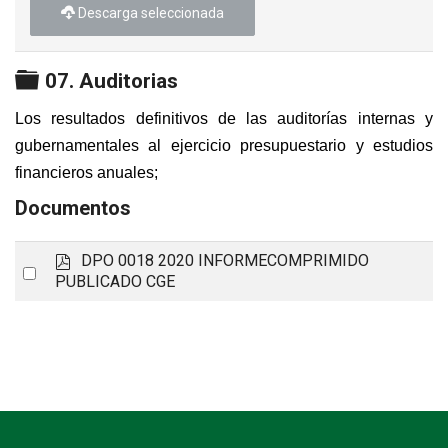
Descarga seleccionada
Carpeta
07. Auditorias
Los resultados definitivos de las auditorías internas y
gubernamentales al ejercicio presupuestario y estudios
financieros anuales
;
Documentos
p
DPO 0018 2020 INFORMECOMPRIMIDO
Select
d
PUBLICADO CGE
an
f
item