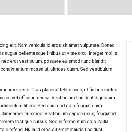
ing elit. Nam vehicula id eros sit amet vulputate. Donec
is augue pellentesque finibus ut vitae arcu. Integer mollis
it nec erat vestibulum, posuere euismod nunc blandit.
m, condimentum massa ut, ultrices quam. Sed vestibulum
amcorper justo. Cras placerat tellus nunc, et finibus metus
ibulum vel efficitur massa. Vestibulum tincidunt dignissim
condimentum libero. Sed euismod odio feugiat enim
r ullamcorper euismod. Vestibulum sapien risus, feugiat id
 at lorem tristique cursus. Sed in fermentum odio. Nulla
te eleifend. Nulla id eros sit amet mauris tincidunt