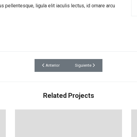
 pellentesque, ligula elit iaculis lectus, id ornare arcu
Artículo anterior: Drywall Renovation
Artículo siguiente: Roof Renovation
Anterior
Siguiente
Related Projects