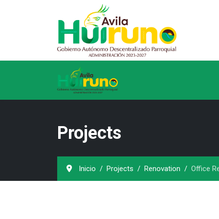
Projects
Inicio
Projects
Renovation
Office R