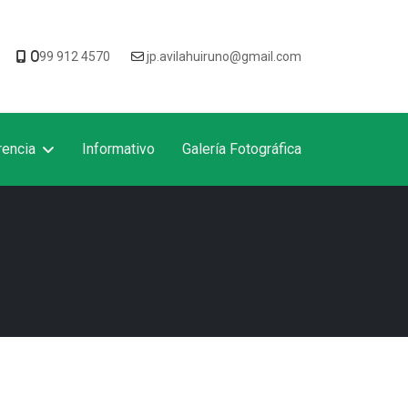
0
99 912 4570
jp.avilahuiruno@gmail.com
rencia
Informativo
Galería Fotográfica