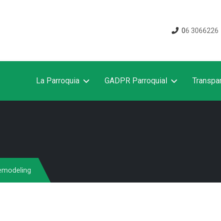
0
6 3066226
La Parroquia
GADPR Parroquial
Transpa
emodeling