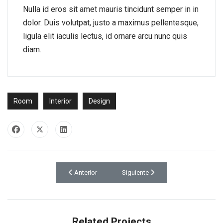
Nulla id eros sit amet mauris tincidunt semper in in
dolor. Duis volutpat, justo a maximus pellentesque,
ligula elit iaculis lectus, id ornare arcu nunc quis
diam.
Room
Interior
Design
Artículo anterior: Hall Staircase
Artículo siguiente: Large Kitchen
Anterior
Siguiente
Related Projects